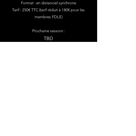
Format : en distanciel synchrone
Tarif : 250€ TTC
(tarif réduit à 180€ pour les
membres FDLE
)
Prochaine session :
TBD
J'aimerais
participer À