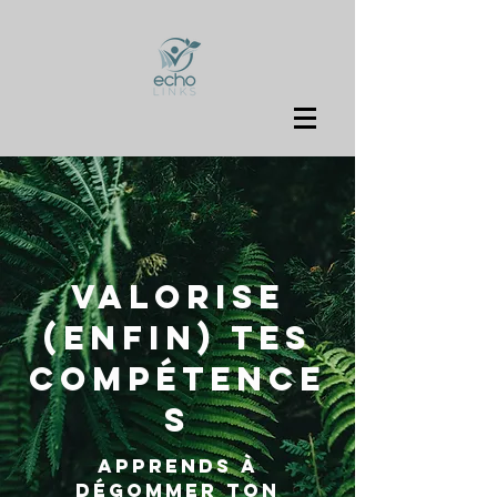
VALORISE
(enfin) TES
COMPÉTENCE
S
APPRENDS À
dégommer ton